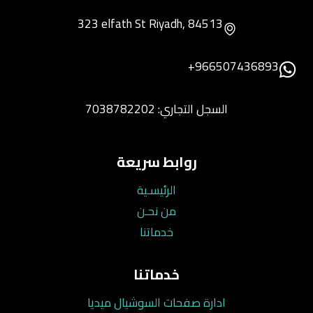
323 elfath St Riyadh, 84513
966507436893+
السجل التجاري: 7038782202
روابط سريعة
الرئيسـية
من نحـن
خدماتنا
خدماتنا
ادارة صفحات السوشيال ميديا