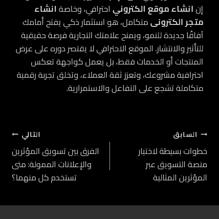
إن
انشاء موقع الكتروني
احترافي، وخاصة
انشاء
متجر الكترونى
متكامل، هو استثمار ذكي يفتح أمامك
آفاقًا جديدة للنمو، ويمنح علامتك التجارية فرصة حقيقية
للتأثير والانتشار. الموقع الاحترافي لا يقتصر دوره على عرض
المنتجات أو الخدمات فقط، بل يعمل كواجهة تعكس
احترافية مشروعك، وتعزز ثقة العملاء، وتخلق تجربة رقمية
متكاملة تشجع على التفاعل والاستمرارية.
تصفّح
السابق
التالي
خطوات بسيطة لاختيار
الفرق بين تسويق المؤثرين
المقالات
منصة التسويق عبر
والإعلانات الممولة: متى
المؤثرين المثالية
تستخدم كل منهما؟